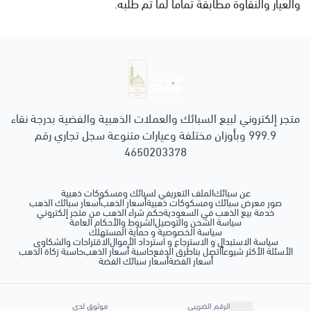
والعيار والنقاوة مطابقة تماماً لما تم طلبه.
سبائك ومسكوكات ذهبية
متجر إلكتروني لبيع السبائك والعملات الذهبية والفضية بدرجة نقاء
999.9 وبأوزان مختلفة وعيارات متنوعة سجل تجاري رقم
4650203378
عن سبائك
الملف التعريفي لسبائك ومسكوكات ذهبية
صور معرض سبائك ومسكوكات ذهبية
أسعار الذهب
أسعار سبائك الذهب
خدمة بيع الذهب في السعودية
حكم شراء الذهب من متجر إلكتروني
سياسة الشحن والتوصيل
الشروط والأحكام العامة
سياسة الخصوصية و حماية المستهلك
سياسة الاستبدال و الاسترجاع و استرداد الأموال
الاقتراحات والشكاوى
الأسئلة الأكثر شيوعاً
اتصل بنا
طرق الدفع
حاسبة أسعار الذهب
حاسبة زكاة الذهب
أسعار الفضة
أسعار سبائك الفضة
الرقم الضريبي
موثوق لدى