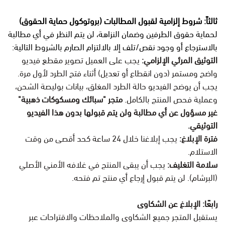
ثالثاً: شروط إلزامية لقبول المطالبات (بروتوكول حماية الحقوق)
لحماية حقوق الطرفين وضمان النزاهة، لن يتم النظر في أي مطالبة
بالاسترجاع أو وجود نقص/تلف إلا بالالتزام الصارم بالشروط التالية:
التوثيق المرئي الإلزامي:
يجب على العميل تصوير مقطع فيديو
واضح ومستمر (دون انقطاع أو تعديل) أثناء فتح الطرد لأول مرة.
يجب أن يوضح الفيديو حالة الطرد المغلق، بيانات بوليصة الشحن،
وعملية فحص المنتج بالكامل.
متجر "سبائك ومسكوكات ذهبية"
غير مسؤول عن أي مطالبة ولن يتم قبولها بدون هذا الفيديو
التوثيقي.
فترة الإبلاغ:
يجب إبلاغنا خلال 24 ساعة كحد أقصى من وقت
الاستلام.
سلامة التغليف:
يجب أن يبقى المنتج في غلافه الأمني الأصلي
(البرشام). لن يتم قبول إرجاع أي منتج تم فتحه.
رابعًا: الإبلاغ عن الشكاوى
يستقبل المتجر جميع الشكاوى والملاحظات والاقتراحات عبر