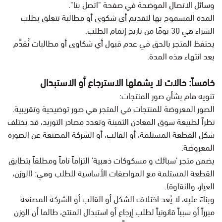
وسائل الاتصال الموضحة في صفحة "اتصل بنا".
المدة المسموح بها لتقديم أي شكوى أو مطالبة تتعلق بطلب
الشراء هي 30 يومًا من تاريخ إتمام الطلب.
يحتفظ المتجر بالحق في عدم قبول أي شكاوى أو مطالبات تُقدَّم
بعد انتهاء هذه المدة.
خامساً: حالات لا يشملها الاسترجاع أو الاستبدال
تنويه هام بشأن صور المنتجات:
الصور المعروضة للمنتجات في المتجر هي صور توضيحية وتقريبية.
نظراً لطبيعة سوق المعادن الثمينة وتعدد مصادر التوريد، قد يختلف
شكل القطعة المستلمة، أو القالب، أو الشركة المصنعة عن الصورة
المعروضة.
يضمن متجر 'سبائك و مسكوكات ذهبية' التزاماً تاماً ومطلقاً بتطابق
القطعة المستلمة مع المواصفات الأساسية للطلب وهي: (الوزن،
العيار، والنقاوة).
وبناءً عليه، لا يُعد اختلاف الشكل أو القالب أو الشركة المصنعة
مبرراً أو سبباً قانونياً لطلب إرجاع أو استبدال المنتج، طالما أن الوزن