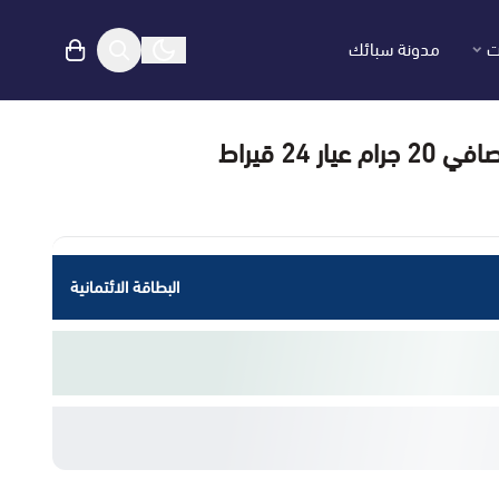
ت
مدونة سبائك
ار 24 قيراط