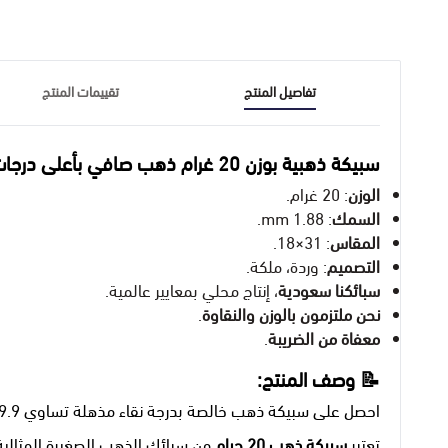
تفاصيل المنتج
تقييمات المنتج
سبيكة ذهبية بوزن 20 غرام ذهب صافي بأعلى درجات النقاء 24 قيراط ونسبتها (999.9)
الوزن
: 20 غرام.
السمك
: 1.88 mm.
المقاس
: 31×18.
التصميم
: وردة، ملكة.
سبائكنا سعودية
، إنتاج محلي بمعايير عالمية.
نحن ملتزمون بالوزن والنقاوة
.
معفاة من الضريبة
.
📝 وصف المنتج:
احصل على سبيكة ذهب خالصة بدرجة نقاء مذهلة تساوي 999.9، بعيار 24 قيراط، وبوزن 20 جرام.
تعتبر
سبيكة ذهب 20 جرام
من سبائك الذهب الصغيرة المثالي