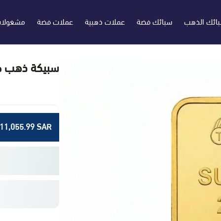
بائك الذهب
سبائك فضة
عملات ذهبية
عملات فضة
مشغولا
سبيكة ذهب صافي 20 جرام عي
11,055.99 SAR