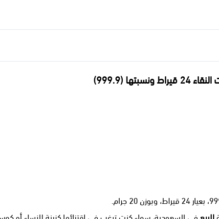
ة
للبيع
في السعودية، سواء كنت ترغب في اقتنائها كزينة للنساء أو كوسيل