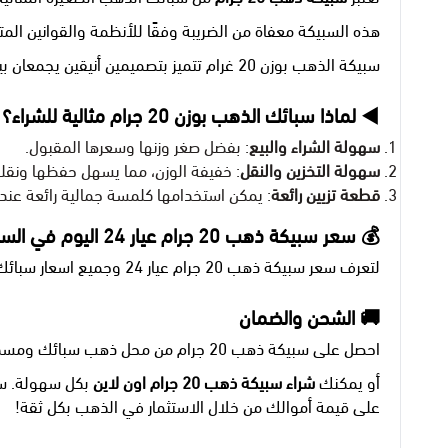
هذه السبيكة معفاة من الضريبة وفقًا للأنظمة والقوانين الم
سبيكة الذهب بوزن 20 غرام تتميز بتصميمين أنيقين يجمعان بين الجمال والفخامة، سواء كان ذلك في تصميم الوردة أو تصميم الملكة المعروفة بـ"سيدة الثروة".
◀️ لماذا سبائك الذهب بوزن 20 جرام مثالية للشراء؟
سهولة الشراء والبيع
: بفضل صغر وزنها وسعرها المقبول.
سهولة التخزين والنقل
: خفيفة الوزن، مما يسهل حفظها ونقله
قطعة تزيين رائعة
: يمكن استخدامها كلمسة جمالية رائعة عند
💰 سعر سبيكة ذهب 20 جرام عيار 24 اليوم في السعودية
لتعرف سعر سبيكة ذهب 20 جرام عيار 24 وجميع اسعار سبائك الذهب الأخرى, يمكنك زيارة صفحة
🚚 الشحن والضمان
احصل على سبيكة ذهب 20 جرام من محل ذهب سبائك ومسكوكات ذهبية. الموجود في المدينة، شارع سلطانة النازل باتجاه الحرم بعد برديسي بـ 100 متر.
أو يمكنك
شراء
سبيكة ذهب 20 جرام اون لاين
بكل سهولة. سي
على قيمة أموالك من خلال الاستثمار في الذهب بكل ثقة!