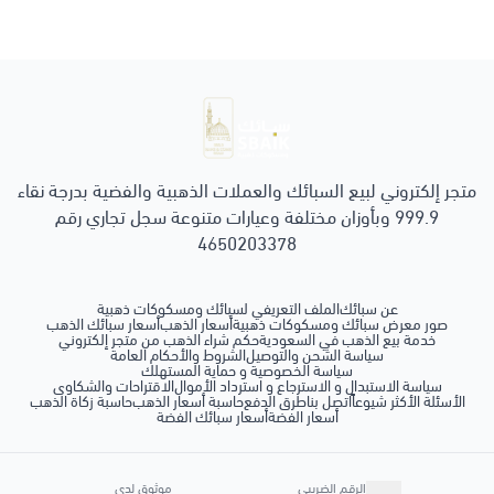
سبائك ومسكوكات ذهبية
متجر إلكتروني لبيع السبائك والعملات الذهبية والفضية بدرجة نقاء
999.9 وبأوزان مختلفة وعيارات متنوعة سجل تجاري رقم
4650203378
عن سبائك
الملف التعريفي لسبائك ومسكوكات ذهبية
صور معرض سبائك ومسكوكات ذهبية
أسعار الذهب
أسعار سبائك الذهب
خدمة بيع الذهب في السعودية
حكم شراء الذهب من متجر إلكتروني
سياسة الشحن والتوصيل
الشروط والأحكام العامة
سياسة الخصوصية و حماية المستهلك
سياسة الاستبدال و الاسترجاع و استرداد الأموال
الاقتراحات والشكاوى
الأسئلة الأكثر شيوعاً
اتصل بنا
طرق الدفع
حاسبة أسعار الذهب
حاسبة زكاة الذهب
أسعار الفضة
أسعار سبائك الفضة
الرقم الضريبي
موثوق لدى