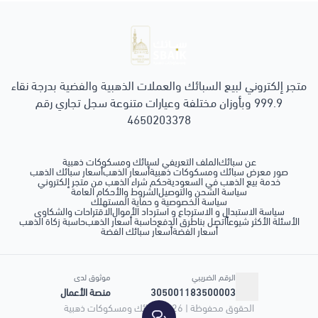
سبائك ومسكوكات ذهبية
متجر إلكتروني لبيع السبائك والعملات الذهبية والفضية بدرجة نقاء
999.9 وبأوزان مختلفة وعيارات متنوعة سجل تجاري رقم
4650203378
عن سبائك
الملف التعريفي لسبائك ومسكوكات ذهبية
صور معرض سبائك ومسكوكات ذهبية
أسعار الذهب
أسعار سبائك الذهب
خدمة بيع الذهب في السعودية
حكم شراء الذهب من متجر إلكتروني
سياسة الشحن والتوصيل
الشروط والأحكام العامة
سياسة الخصوصية و حماية المستهلك
سياسة الاستبدال و الاسترجاع و استرداد الأموال
الاقتراحات والشكاوى
الأسئلة الأكثر شيوعاً
اتصل بنا
طرق الدفع
حاسبة أسعار الذهب
حاسبة زكاة الذهب
أسعار الفضة
أسعار سبائك الفضة
الرقم الضريبي
موثوق لدى
305001183500003
منصة الأعمال
الحقوق محفوظة | 2026
سبائك ومسكوكات ذهبية