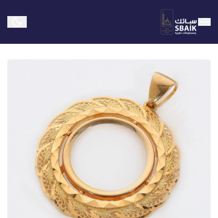
سبائك ومسكوكات ذهبية