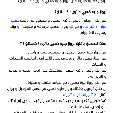
براويز ذهبية دائريه مثل برواز جنيه ذهبي دائري ( كاستنغ ) .
برواز جنيه ذهبي دائري ( كاستنغ )
هو إطار ( ايطار ) ذهبي دائري فخم ، و مصنوع من ذهب
ذهب
عيار 21 قيراط
، و حواف برواز الذهب مزخرفة و مفرغة ، و وزنه
يساوي 6.8 جرام .
لماذا ننصحكِ باختيار برواز جنيه ذهبي دائري ( كاستنغ ) ؟
هو برواز جنيه ذهبي فخم ، و بتصميم مميز و راقي .
هو ايطار ذهبي دائري مزخرف على الأطراف ، ليناسب السيدات
و الفتيات .
هو اطار ذهبي دائري مفرغ ، يساعدكِ على ادخار الجنيه و تخزينه
و التزين به .
هو اطار برواز ليرة ذهبي ، ذو صياغة متقنة و مميزة .
إن كنتِ ترغبين باقتناء برواز جنيه ذهبي من نفس الموديل و بوزن
أثقل ؛
7.2 جرام
، او
7.6جرام
.
تستطيعين تقديمه كهدية ذهب فخمة و راقية لإحدى زميلاتك
، أو إحدى نساء عائلتك .
شاهدي المزيد من خيارات هدايا الذهب المميزة و الناعمة في