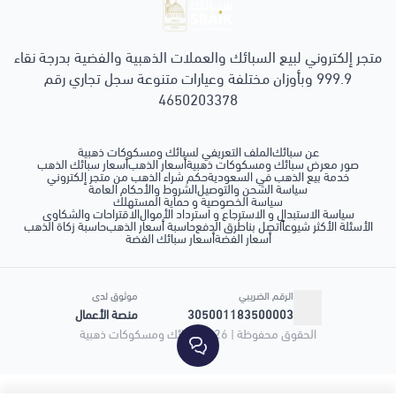
سبائك ومسكوكات ذهبية
متجر إلكتروني لبيع السبائك والعملات الذهبية والفضية بدرجة نقاء
999.9 وبأوزان مختلفة وعيارات متنوعة سجل تجاري رقم
4650203378
عن سبائك
الملف التعريفي لسبائك ومسكوكات ذهبية
صور معرض سبائك ومسكوكات ذهبية
أسعار الذهب
أسعار سبائك الذهب
خدمة بيع الذهب في السعودية
حكم شراء الذهب من متجر إلكتروني
سياسة الشحن والتوصيل
الشروط والأحكام العامة
سياسة الخصوصية و حماية المستهلك
سياسة الاستبدال و الاسترجاع و استرداد الأموال
الاقتراحات والشكاوى
الأسئلة الأكثر شيوعاً
اتصل بنا
طرق الدفع
حاسبة أسعار الذهب
حاسبة زكاة الذهب
أسعار الفضة
أسعار سبائك الفضة
الرقم الضريبي
موثوق لدى
305001183500003
منصة الأعمال
الحقوق محفوظة | 2026
سبائك ومسكوكات ذهبية