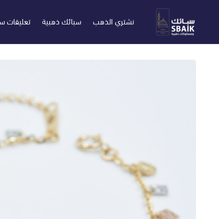
نشتري الذهب
سبائك ذهبية
تعليقات س
سبائك ومسكوكات ذهبية