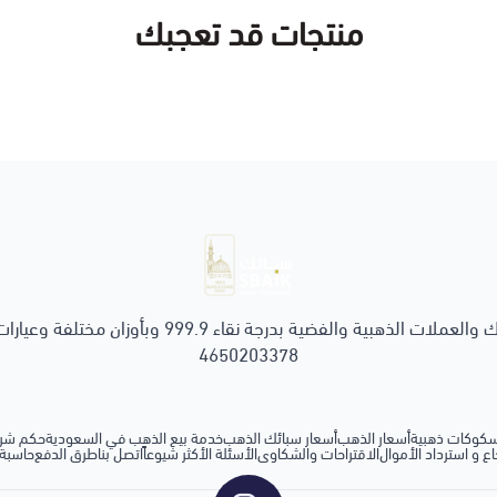
منتجات قد تعجبك
سبائك ومسكوكات ذهبية
متجر إلكتروني لبيع السبائك والعملات الذهبية والفضية بد
4650203378
كوكات ذهبية
أسعار الذهب
أسعار سبائك الذهب
خدمة بيع الذهب في السعودية
حكم شرا
ع و استرداد الأموال
الاقتراحات والشكاوى
الأسئلة الأكثر شيوعاً
اتصل بنا
طرق الدفع
حاسبة 