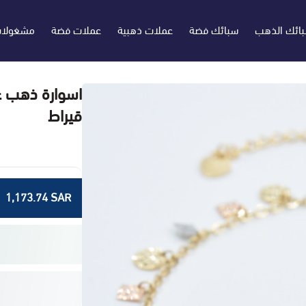
بائك الذهب
سبائك فضة
عملات ذهبية
عملات فضة
مشغولا
قيراط
1,173.74 SAR