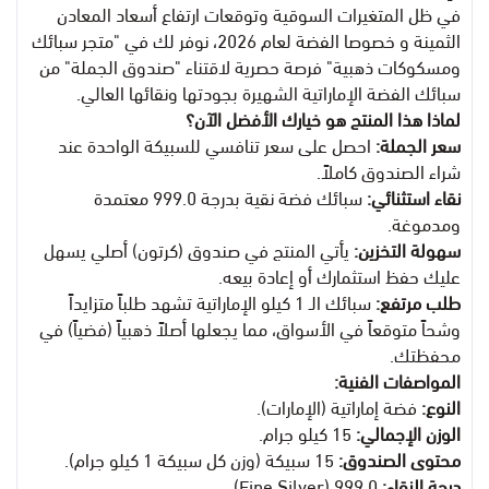
في ظل المتغيرات السوقية وتوقعات ارتفاع أسعاد المعادن
الثمينة و خصوصا الفضة لعام 2026، نوفر لك في "متجر سبائك
ومسكوكات ذهبية" فرصة حصرية لاقتناء "صندوق الجملة" من
سبائك الفضة الإماراتية الشهيرة بجودتها ونقائها العالي.
لماذا هذا المنتج هو خيارك الأفضل الآن؟
سعر الجملة:
احصل على سعر تنافسي للسبيكة الواحدة عند
شراء الصندوق كاملاً.
نقاء استثنائي:
سبائك فضة نقية بدرجة 999.0 معتمدة
ومدموغة.
سهولة التخزين:
يأتي المنتج في صندوق (كرتون) أصلي يسهل
عليك حفظ استثمارك أو إعادة بيعه.
طلب مرتفع:
سبائك الـ 1 كيلو الإماراتية تشهد طلباً متزايداً
وشحاً متوقعاً في الأسواق، مما يجعلها أصلاً ذهبياً (فضياً) في
محفظتك.
المواصفات الفنية:
النوع:
فضة إماراتية (الإمارات).
الوزن الإجمالي:
15 كيلو جرام.
محتوى الصندوق:
15 سبيكة (وزن كل سبيكة 1 كيلو جرام).
درجة النقاء:
999.0 (Fine Silver).