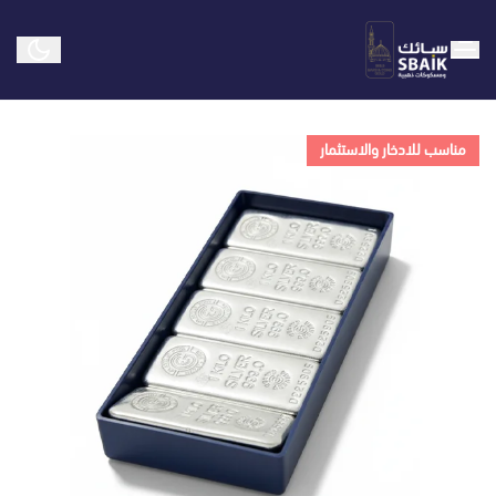
سبائك ومسكوكات ذهبية
مناسب للادخار والاستثمار